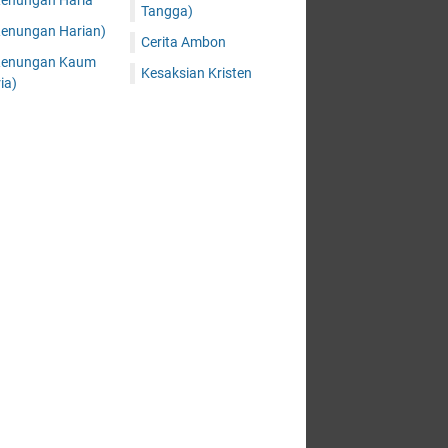
Renungan Haria
Tangga)
Renungan Harian)
Cerita Ambon
Renungan Kaum
Kesaksian Kristen
ia)