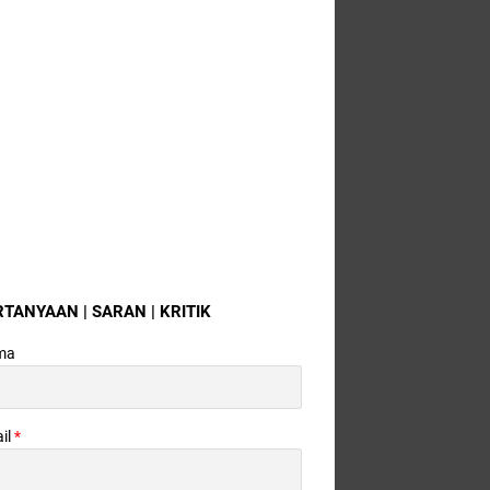
RTANYAAN | SARAN | KRITIK
ma
il
*