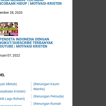
HASIA MENANG TERHADAP
NCOBAAN HIDUP | MOTIVASI-KRISTEN
ember 28, 2020
 PENDETA INDONESIA DENGAN
NGIKUT/SUBSCRIBE TERBANYAK
OUTUBE | MOTIVASI KRISTEN
ruari 07, 2022
BEL
yat Alkitab)
(Renungan Kaum
Wanita)
esaksian Kristen)
(Renungan Pemuda)
irik Lagu Rohani)
(Renungan Rumah