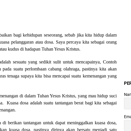
ikan bagi kehidupan seseorang, sebab jika kita hidup dalam
kuasa pelanggaran atau dosa. Saya percaya kita sebagai orang
h atau kudus di hadapan Tuhan Yesus Kristus.
lah sesuatu yang sedikit sulit untuk mencapainya, Contoh
 pada suatu perlombaan cabang olahraga, pastinya kita akan
ras tenaga supaya kita bisa mencapai suatu kemenangan yang
PE
Na
kemenangan di dalam Tuhan Yesus Kristus, yang mau hidup suci
. Kuasa dosa adalah suatu tantangan berat bagi kita sebagai
menangan.
Ema
a di berikan tantangan untuk dapat meninggalkan kuasa dosa,
an kuasa dosa, pastinya dirinya akan bersatu menjadi satu