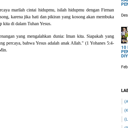
RA
PE
rcaya marilah cintai hidupmu, isilah hidupmu dengan Firman
Des
ong, karena jika hati dan pikiran yang kosong akan membuka
 kita di dalam Tuhan Yesus.
enangan yang mengalahkan dunia: Iman kita. Siapakah yang
ang percaya, bahwa Yesus adalah anak Allah." (1 Yohanes 5:4-
10
Min.
PE
DIY
Feb
LA
(A
(K
(L