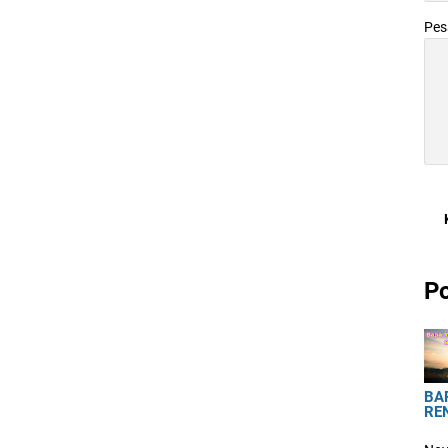
Pe
Po
BA
RE