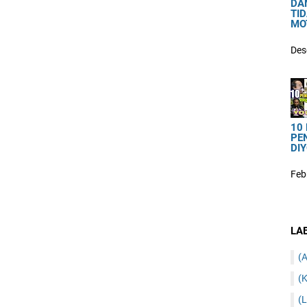
DA
TI
MO
Des
10
PE
DIY
Feb
LA
(A
(K
(L