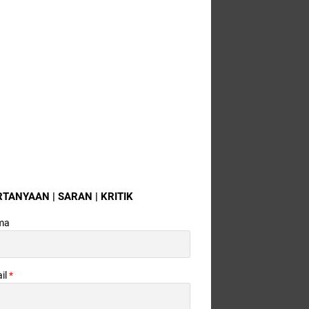
RTANYAAN | SARAN | KRITIK
ma
il
*