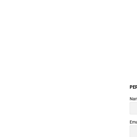
PE
Na
Ema