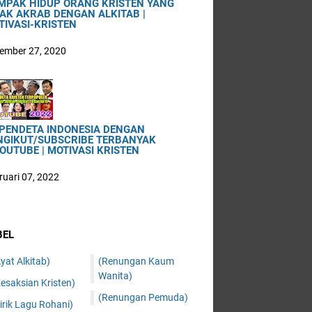
MPAK HIDUP ORANG KRISTEN YANG
DAK AKRAB DENGAN ALKITAB |
TIVASI-KRISTEN
ember 27, 2020
 PENDETA INDONESIA DENGAN
NGIKUT/SUBSCRIBE TERBANYAK
OUTUBE | MOTIVASI KRISTEN
ruari 07, 2022
BEL
yat Alkitab)
(Renungan Kaum
Wanita)
esaksian Kristen)
(Renungan Pemuda)
irik Lagu Rohani)