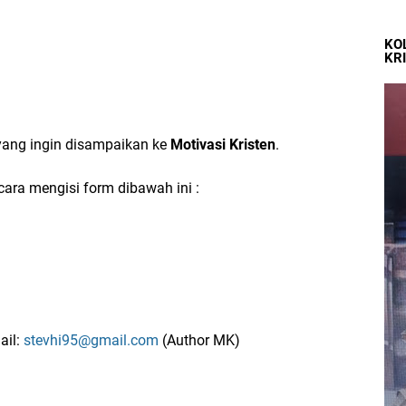
KO
KR
 yang ingin disampaikan ke
Motivasi Kristen
.
ra mengisi form dibawah ini :
ail:
stevhi95@gmail.com
(Author MK)
.