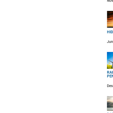
Nov
HID
Jun
RA
PE
Des