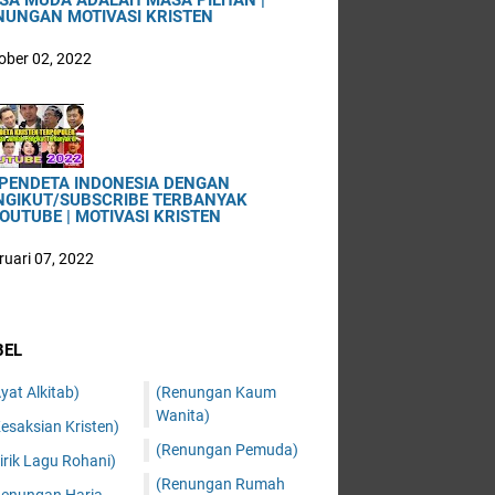
SA MUDA ADALAH MASA PILHAN |
NUNGAN MOTIVASI KRISTEN
ober 02, 2022
 PENDETA INDONESIA DENGAN
NGIKUT/SUBSCRIBE TERBANYAK
OUTUBE | MOTIVASI KRISTEN
ruari 07, 2022
BEL
yat Alkitab)
(Renungan Kaum
Wanita)
esaksian Kristen)
(Renungan Pemuda)
irik Lagu Rohani)
(Renungan Rumah