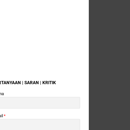
RTANYAAN | SARAN | KRITIK
ma
il
*