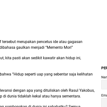
suf tersebut merupakan pencetus ide atau gagasan
 dibahasa gaulkan menjadi “Memento Mori”
t, kita pasti akan sedikit kawatir akan hidup ini,
PE
bahwa “Hidup seperti uap yang sebentar saja kelihatan
Na
levansi dengan apa yang dituliskan oleh Rasul Yakobus,
Ema
 di dunia tidaklah kekal atau hanya sementara.
dan sombongkan di dunia ini sahabatku? Semua