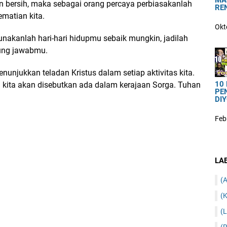
MA
dan bersih, maka sebagai orang percaya perbiasakanlah
RE
ematian kita.
Okt
unakanlah hari-hari hidupmu sebaik mungkin, jadilah
gung jawabmu.
njukkan teladan Kristus dalam setiap aktivitas kita.
10
ma kita akan disebutkan ada dalam kerajaan Sorga. Tuhan
PE
DIY
Feb
LA
(A
(K
(L