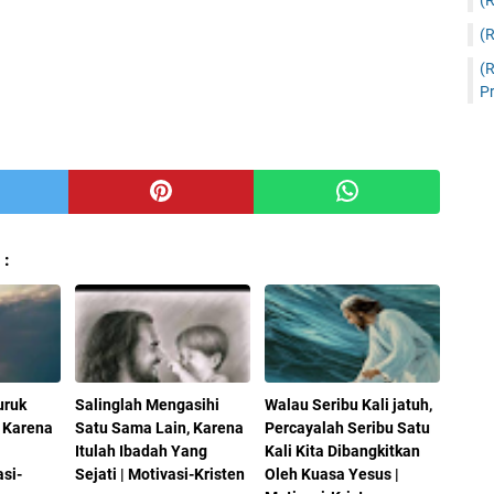
(
(
(
Pr
 :
uruk
Salinglah Mengasihi
Walau Seribu Kali jatuh,
 Karena
Satu Sama Lain, Karena
Percayalah Seribu Satu
g
Itulah Ibadah Yang
Kali Kita Dibangkitkan
asi-
Sejati | Motivasi-Kristen
Oleh Kuasa Yesus |