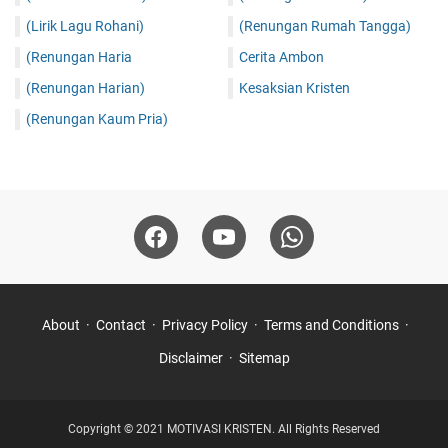
(Lirik Lagu Rohani)
(Renungan Rumah Tangga)
(Renungan Haria
Cerita Ambon
(Renungan Harian)
Kesaksian Kristen
(Renungan Kaum Pria)
About
Contact
Privacy Policy
Terms and Conditions
Disclaimer
Sitemap
Copyright © 2021
MOTIVASI KRISTEN.
All Rights Reserved