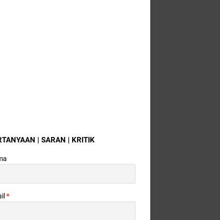
RTANYAAN | SARAN | KRITIK
ma
il
*