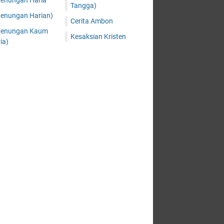
Renungan Haria
Tangga)
Renungan Harian)
Cerita Ambon
Renungan Kaum
Kesaksian Kristen
ia)