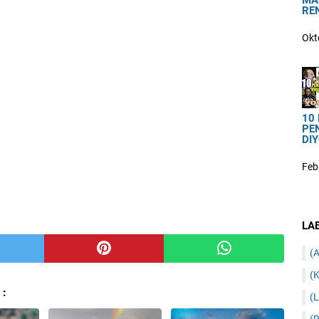
MA
RE
Okt
10
PE
DIY
Feb
LA
(A
(K
 :
(L