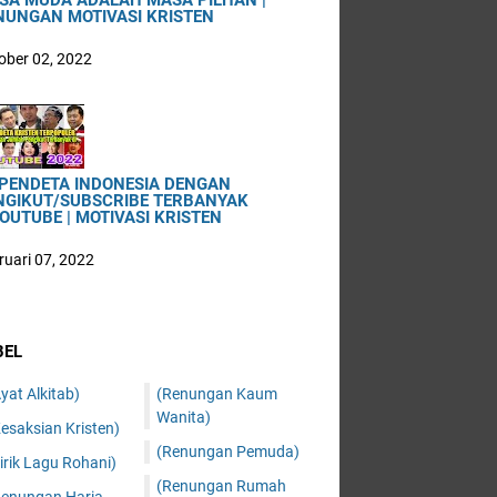
SA MUDA ADALAH MASA PILHAN |
NUNGAN MOTIVASI KRISTEN
ober 02, 2022
 PENDETA INDONESIA DENGAN
NGIKUT/SUBSCRIBE TERBANYAK
OUTUBE | MOTIVASI KRISTEN
ruari 07, 2022
BEL
yat Alkitab)
(Renungan Kaum
Wanita)
esaksian Kristen)
(Renungan Pemuda)
irik Lagu Rohani)
(Renungan Rumah