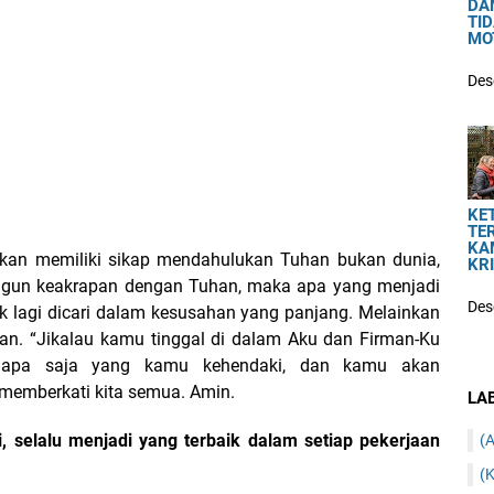
DA
TI
MO
Des
KE
TE
KA
kan memiliki sikap mendahulukan Tuhan bukan dunia,
KR
ngun keakrapan dengan Tuhan, maka apa yang menjadi
Des
ak lagi dicari dalam kesusahan yang panjang. Melainkan
han. “Jikalau kamu tinggal di dalam Aku dan Firman-Ku
h apa saja yang kamu kehendaki, dan kamu akan
memberkati kita semua. Amin.
LA
 selalu menjadi yang terbaik dalam setiap pekerjaan
(A
(K