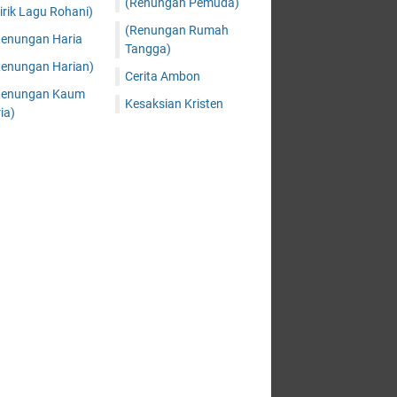
(Renungan Pemuda)
irik Lagu Rohani)
(Renungan Rumah
Renungan Haria
Tangga)
Renungan Harian)
Cerita Ambon
Renungan Kaum
Kesaksian Kristen
ia)