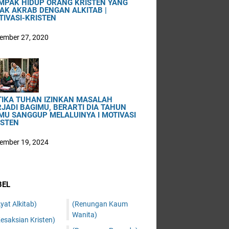
MPAK HIDUP ORANG KRISTEN YANG
DAK AKRAB DENGAN ALKITAB |
TIVASI-KRISTEN
ember 27, 2020
TIKA TUHAN IZINKAN MASALAH
RJADI BAGIMU, BERARTI DIA TAHUN
MU SANGGUP MELALUINYA I MOTIVASI
ISTEN
ember 19, 2024
BEL
yat Alkitab)
(Renungan Kaum
Wanita)
esaksian Kristen)