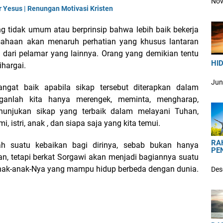
Nov
r Yesus | Renungan Motivasi Kristen
g tidak umum atau berprinsip bahwa lebih baik bekerja
sahaan akan menaruh perhatian yang khusus lantaran
a dari pelamar yang lainnya. Orang yang demikian tentu
HID
ihargai.
Jun
angat baik apabila sikap tersebut diterapkan dalam
ganlah kita hanya merengek, meminta, mengharap,
enunjukan sikap yang terbaik dalam melayani Tuhan,
, istri, anak , dan siapa saja yang kita temui.
RA
h suatu kebaikan bagi dirinya, sebab bukan hanya
PE
n, tetapi berkat Sorgawi akan menjadi bagiannya suatu
a anak-anak-Nya yang mampu hidup berbeda dengan dunia.
Des