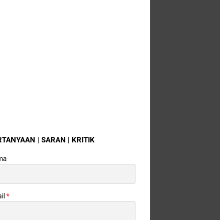
RTANYAAN | SARAN | KRITIK
ma
il
*