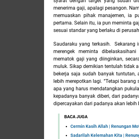
syarat dengan target yang sudah dit
menerima gaji, apalagi pesangon. Namun
memuaskan pihak manajemen, ia pun
pertama. Selain itu, ia pun meminta ga
sesuai standar yang berlaku di perusa
Saudaraku yang terkasih.
Sekarang 
merengek meminta dibelaskasihani
mematok gaji yang diinginkan, secar
muluk. Sikap demikian tentulah tidak
bekerja saja sudah banyak tuntutan, 
lebih merepotkan lagi. “Tetapi baran
apa yang harus mendatangkan pukulan
kepadanya banyak diberi, dari padan
dipercayakan dari padanya akan lebih b
BACA JUGA
Cermin Kasih Allah | Renungan Mot
Sadarilah Kelemahan Kita | Renun