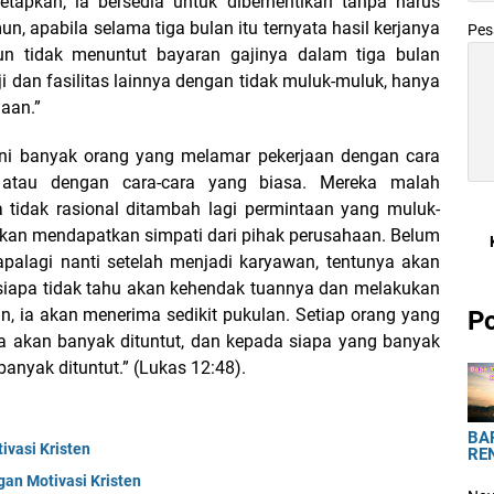
etapkan, ia bersedia untuk diberhentikan tanpa harus
, apabila selama tiga bulan itu ternyata hasil kerjanya
Pe
 tidak menuntut bayaran gajinya dalam tiga bulan
ji dan fasilitas lainnya dengan tidak muluk-muluk, hanya
haan.”
ini banyak orang yang melamar pekerjaan dengan cara
 atau dengan cara-cara yang biasa. Mereka malah
a tidak rasional ditambah lagi permintaan yang muluk-
 akan mendapatkan simpati dari pihak perusahaan. Belum
apalagi nanti setelah menjadi karyawan, tentunya akan
g siapa tidak tahu akan kehendak tuannya dan melakukan
, ia akan menerima sedikit pukulan. Setiap orang yang
Po
ya akan banyak dituntut, dan kepada siapa yang banyak
anyak dituntut.” (Lukas 12:48).
BA
ivasi Kristen
RE
gan Motivasi Kristen