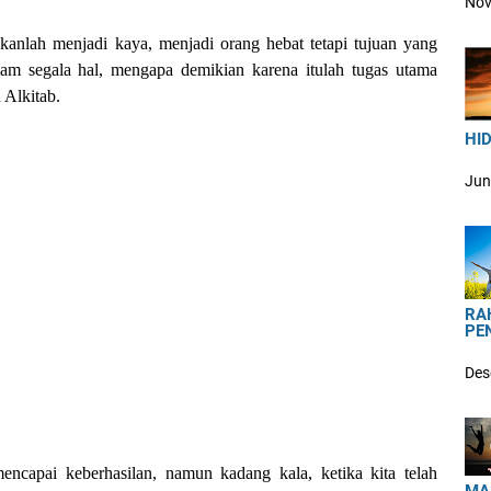
Nov
kanlah menjadi kaya, menjadi orang hebat tetapi tujuan yang
am segala hal, mengapa demikian karena itulah tugas utama
 Alkitab.
HID
Jun
RA
PE
Des
capai keberhasilan, namun kadang kala, ketika kita telah