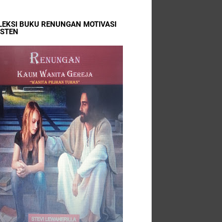
LEKSI BUKU RENUNGAN MOTIVASI
ISTEN