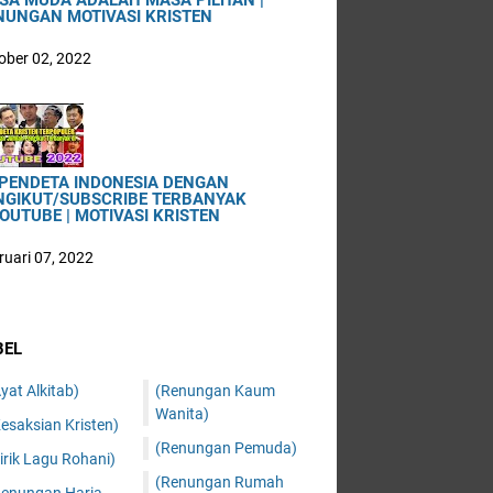
SA MUDA ADALAH MASA PILHAN |
NUNGAN MOTIVASI KRISTEN
ober 02, 2022
 PENDETA INDONESIA DENGAN
NGIKUT/SUBSCRIBE TERBANYAK
OUTUBE | MOTIVASI KRISTEN
ruari 07, 2022
BEL
yat Alkitab)
(Renungan Kaum
Wanita)
esaksian Kristen)
(Renungan Pemuda)
irik Lagu Rohani)
(Renungan Rumah