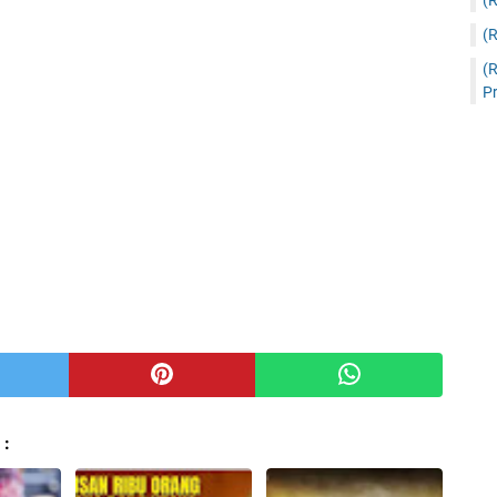
(
(
(
Pr
 :