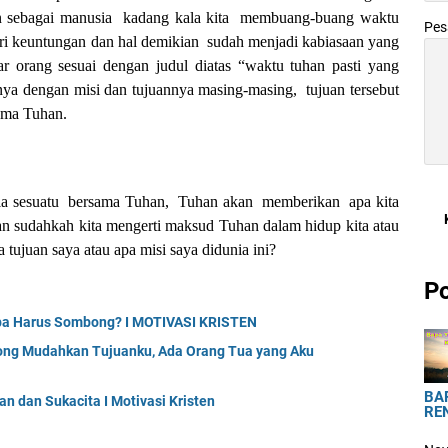
 sebagai manusia
kadang kala kita
membuang-buang waktu
Pe
ri keuntungan dan hal demikian
sudah menjadi kabiasaan yang
ar orang sesuai dengan judul diatas “waktu tuhan pasti yang
nya dengan misi dan tujuannya masing-masing,
tujuan tersebut
ama Tuhan.
a sesuatu
bersama Tuhan,
Tuhan akan
memberikan
apa kita
an sudahkah kita mengerti maksud Tuhan dalam hidup kita atau
tujuan saya atau apa misi saya didunia ini?
Po
apa Harus Sombong? I MOTIVASI KRISTEN
long Mudahkan Tujuanku, Ada Orang Tua yang Aku
BA
n dan Sukacita I Motivasi Kristen
RE