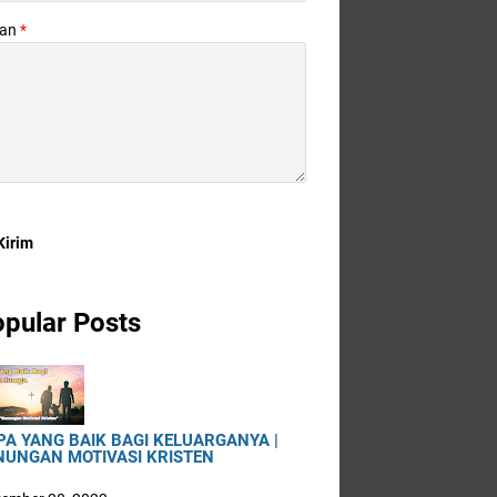
san
*
pular Posts
PA YANG BAIK BAGI KELUARGANYA |
NUNGAN MOTIVASI KRISTEN