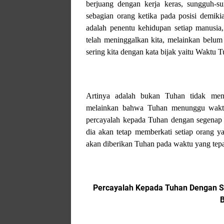
berjuang dengan kerja keras, sungguh-su
sebagian orang ketika pada posisi demi
adalah penentu kehidupan setiap manusia,
telah meninggalkan kita, melainkan belum
sering kita dengan kata bijak yaitu Waktu T
Artinya adalah bukan Tuhan tidak me
melainkan bahwa Tuhan menunggu waktu
percayalah kepada Tuhan dengan segenap h
dia akan tetap memberkati setiap orang 
akan diberikan Tuhan pada waktu yang tepa
Percayalah Kepada Tuhan Dengan S
B