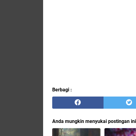
Berbagi :
Anda mungkin menyukai postingan ini