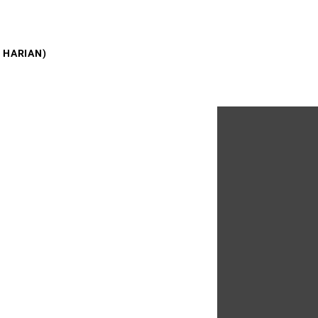
 HARIAN)