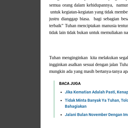
semua orang dalam kehidupannya,
namun
untuk kegiatan-kegiatan yang tidak membe
justru dianggap biasa. bagi sebagian bes
terbaik” Tuhan menciptakan manusia tentu
tidak lain tidak bukan untuk memuliakan n
Tuhan menginginkan kita melakukan segal
ingginkan asalkan sesuai dengan jalan Tuh
mungkin ada yang masih bertanya-tanya apa 
BACA JUGA
Jika Kematian Adalah Pasti, Ken
Tidak Minta Banyak Ya Tuhan, To
Bahagiakan
Jalani Bulan November Dengan Ima