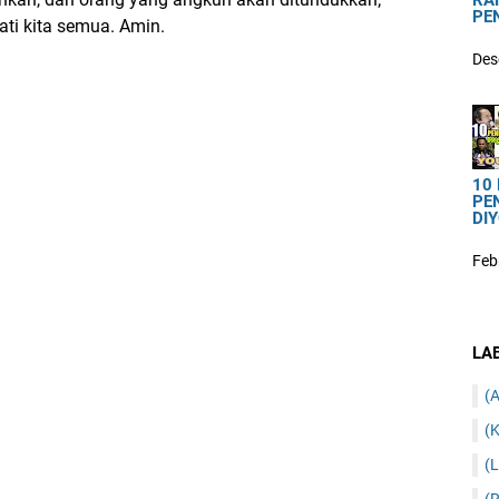
RA
PE
i kita semua. Amin.
Des
10
PE
DIY
Feb
LA
(A
(K
(L