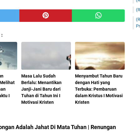
(
(
(
Pr
 :
un
Masa Lalu Sudah
Menyambut Tahun Baru
Melihat
Berlalu: Menantikan
dengan Hati yang
han
Janji-Jani Baru dari
Terbuka: Pembaruan
ktu I
Tuhan di Tahun Ini I
dalam Kristus I Motivasi
n
Motivasi Kristen
Kristen
ngan Adalah Jahat Di Mata Tuhan | Renungan