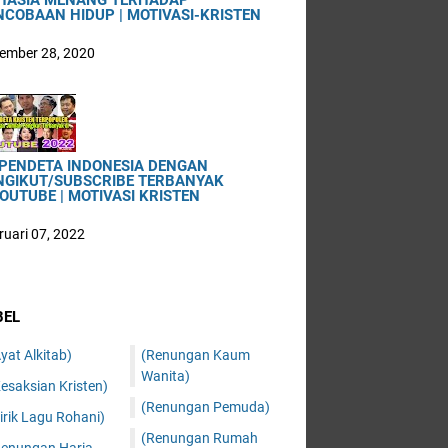
HASIA MENANG TERHADAP
NCOBAAN HIDUP | MOTIVASI-KRISTEN
ember 28, 2020
 PENDETA INDONESIA DENGAN
NGIKUT/SUBSCRIBE TERBANYAK
OUTUBE | MOTIVASI KRISTEN
ruari 07, 2022
BEL
yat Alkitab)
(Renungan Kaum
Wanita)
esaksian Kristen)
(Renungan Pemuda)
irik Lagu Rohani)
(Renungan Rumah