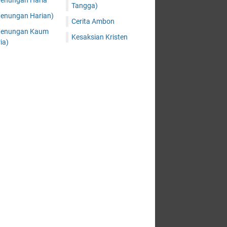
Renungan Haria
Tangga)
Renungan Harian)
Cerita Ambon
Renungan Kaum
Kesaksian Kristen
ia)