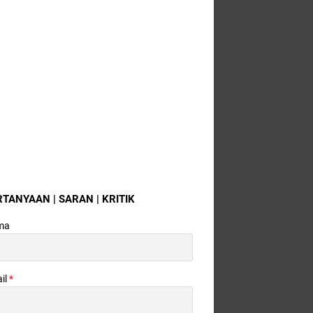
RTANYAAN | SARAN | KRITIK
ma
il
*