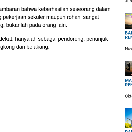
Jun
 gambaran bahwa keberhasilan seseorang dalam
ng pekerjaan sekuler maupun rohani sangat
g, bukanlah pada orang lain.
BA
RE
dekat, hanyalah sebagai pendorong, penunjuk
ngkong dari belakang.
Nov
MA
RE
Okt