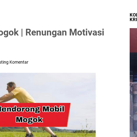
KO
KR
gok | Renungan Motivasi
sting Komentar