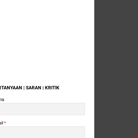
RTANYAAN | SARAN | KRITIK
ma
il
*