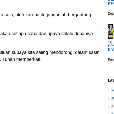
RA
PE
Des
ta saja, oleh karena itu janganlah bergantung
akan setiap usaha dan upaya selalu di bahwa
10
PE
DIY
tikan supaya kita saling mendorong: dalam kasih
4). Tuhan memberkati.
Feb
LA
(A
(K
(L