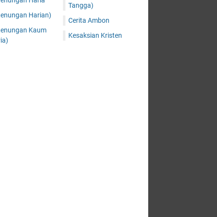
Renungan Haria
Tangga)
Renungan Harian)
Cerita Ambon
Renungan Kaum
Kesaksian Kristen
ia)