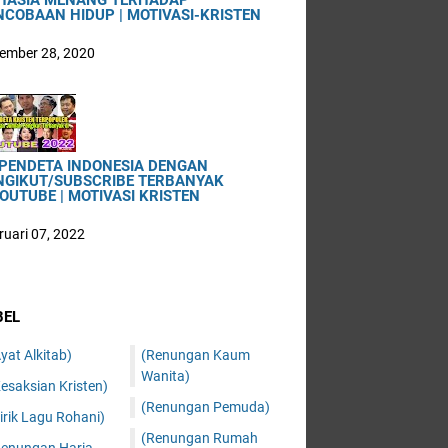
HASIA MENANG TERHADAP
NCOBAAN HIDUP | MOTIVASI-KRISTEN
ember 28, 2020
 PENDETA INDONESIA DENGAN
NGIKUT/SUBSCRIBE TERBANYAK
OUTUBE | MOTIVASI KRISTEN
ruari 07, 2022
BEL
yat Alkitab)
(Renungan Kaum
Wanita)
esaksian Kristen)
(Renungan Pemuda)
irik Lagu Rohani)
(Renungan Rumah