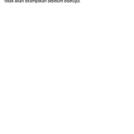
tidak akan ditampilkan sebelum disetujui.