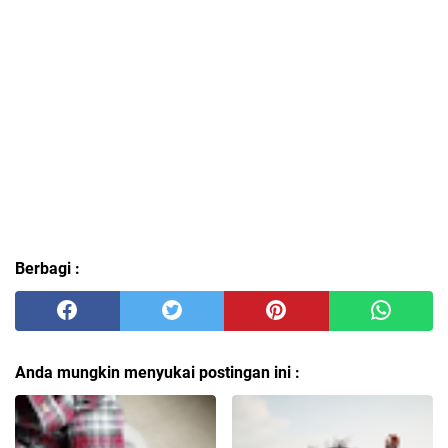
Berbagi :
Anda mungkin menyukai postingan ini :